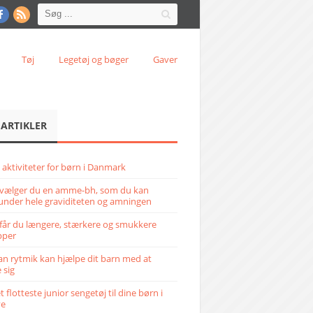
Tøj
Legetøj og bøger
Gaver
 ARTIKLER
 aktiviteter for børn i Danmark
vælger du en amme-bh, som du kan
under hele graviditeten og amningen
får du længere, stærkere og smukkere
pper
n rytmik kan hjælpe dit barn med at
 sig
 flotteste junior sengetøj til dine børn i
ve