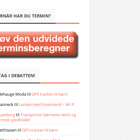
RNÅR HAR DU TERMIN?
TAG I DEBATTEN!
llehauge Moda
til
GPS tracker til børn
janneck
til
Lampe med tissemand – Mr.P.
vanborg
til
Transporter børnene nemt og
 med cykeltrailer
atthiasen
til
GPS tracker til børn