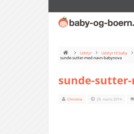
Udstyr
Udstyr til baby
sunde-sutter-med-navn-babynova
sunde-sutter
Christina
28. marts 2014