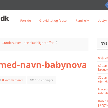
Forside
Graviditet og fødsel
Familieliv
Udstyr
Sunde sutter uden skadelige stoffer
NYE
5 sjove
-med-navn-babynova
Sådan 
bruge 
Sådan 
0 kommentarer
185 visninger
øjenvi
Hvorda
udvikle
Køb det
julega