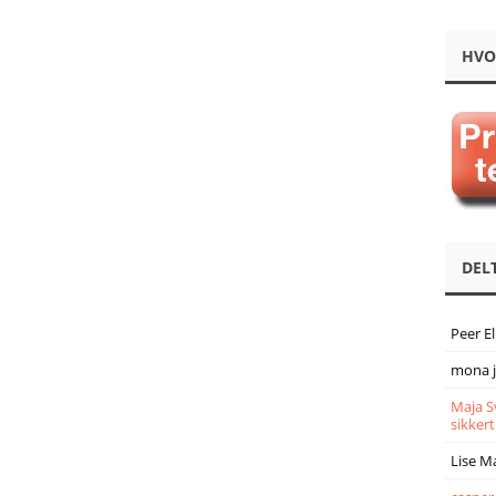
HVO
DEL
Peer E
mona 
Maja S
sikkert
Lise M