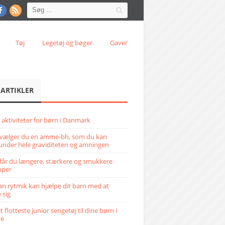
Tøj
Legetøj og bøger
Gaver
 ARTIKLER
 aktiviteter for børn i Danmark
vælger du en amme-bh, som du kan
under hele graviditeten og amningen
får du længere, stærkere og smukkere
pper
n rytmik kan hjælpe dit barn med at
 sig
 flotteste junior sengetøj til dine børn i
ve