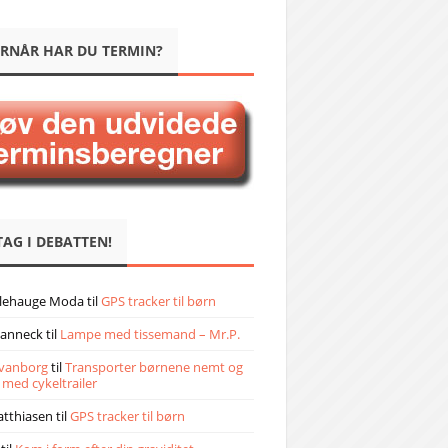
RNÅR HAR DU TERMIN?
TAG I DEBATTEN!
llehauge Moda
til
GPS tracker til børn
janneck
til
Lampe med tissemand – Mr.P.
vanborg
til
Transporter børnene nemt og
 med cykeltrailer
atthiasen
til
GPS tracker til børn