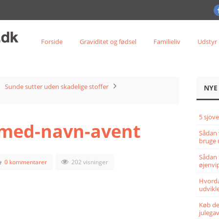
Forside
Graviditet og fødsel
Familieliv
Udstyr
Sunde sutter uden skadelige stoffer
NYE
5 sjove
-med-navn-avent
Sådan 
bruge 
Sådan 
0 kommentarer
202 visninger
øjenvi
Hvorda
udvikle
Køb det
julega