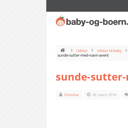
Udstyr
Udstyr til baby
sunde-sutter-med-navn-avent
sunde-sutter
Christina
28. marts 2014