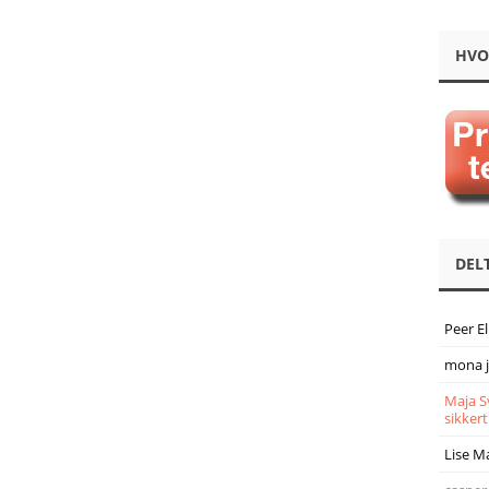
HVO
DEL
Peer E
mona 
Maja S
sikkert
Lise M