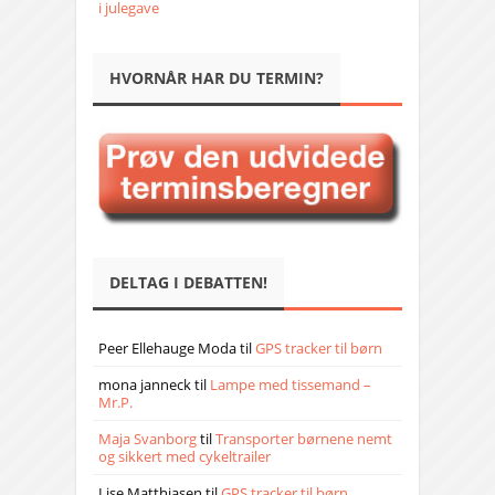
i julegave
HVORNÅR HAR DU TERMIN?
DELTAG I DEBATTEN!
Peer Ellehauge Moda
til
GPS tracker til børn
mona janneck
til
Lampe med tissemand –
Mr.P.
Maja Svanborg
til
Transporter børnene nemt
og sikkert med cykeltrailer
Lise Matthiasen
til
GPS tracker til børn