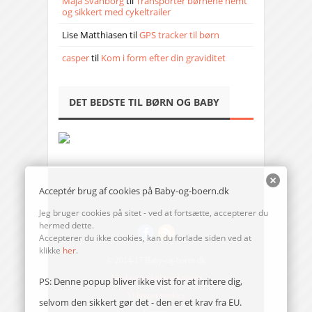
Maja Svanborg
til
Transporter børnene nemt
og sikkert med cykeltrailer
Lise Matthiasen
til
GPS tracker til børn
casper
til
Kom i form efter din graviditet
DET BEDSTE TIL BØRN OG BABY
Acceptér brug af cookies på Baby-og-boern.dk
Jeg bruger cookies på sitet - ved at fortsætte, accepterer du
hermed dette.
Accepterer du ikke cookies, kan du forlade siden ved at
klikke
her
.
© 2014-17 Baby-og-boern.dk
Send en mail til redaktionen
PS: Denne popup bliver ikke vist for at irritere dig,
Vi bruger cookies
selvom den sikkert gør det - den er et krav fra EU.