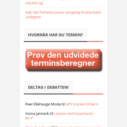
udvikle sig
Køb det flotteste junior sengetøj til dine børn
i julegave
HVORNÅR HAR DU TERMIN?
DELTAG I DEBATTEN!
Peer Ellehauge Moda
til
GPS tracker til børn
mona janneck
til
Lampe med tissemand –
Mr.P.