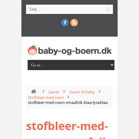
Gaver
Gaver til baby
Stofbleer med navn
stofbleer-med-navn-smaafolk-blaa-lyseblaa
stofbleer-med-