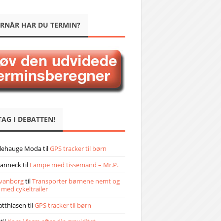
RNÅR HAR DU TERMIN?
TAG I DEBATTEN!
llehauge Moda
til
GPS tracker til børn
janneck
til
Lampe med tissemand – Mr.P.
vanborg
til
Transporter børnene nemt og
 med cykeltrailer
atthiasen
til
GPS tracker til børn