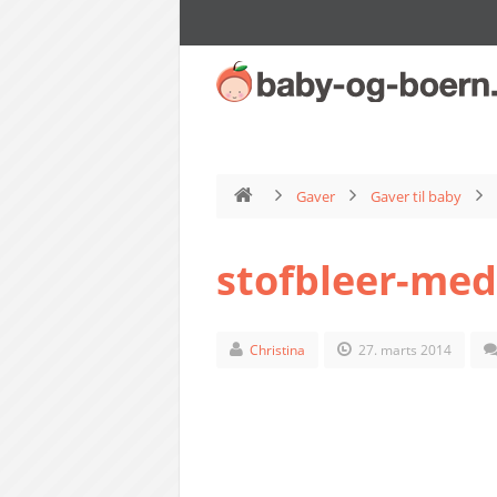
Gaver
Gaver til baby
stofbleer-med
Christina
27. marts 2014