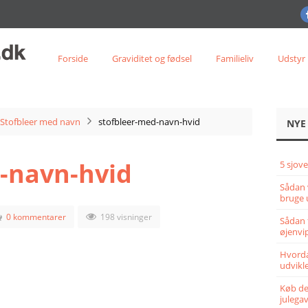
Forside
Graviditet og fødsel
Familieliv
Udstyr
Stofbleer med navn
stofbleer-med-navn-hvid
NYE
-navn-hvid
5 sjove
Sådan 
bruge 
0 kommentarer
198 visninger
Sådan 
øjenvi
Hvorda
udvikle
Køb det
julega