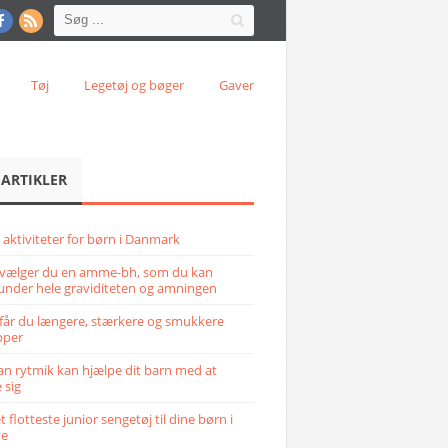
Tøj
Legetøj og bøger
Gaver
 ARTIKLER
 aktiviteter for børn i Danmark
vælger du en amme-bh, som du kan
under hele graviditeten og amningen
får du længere, stærkere og smukkere
pper
n rytmik kan hjælpe dit barn med at
 sig
 flotteste junior sengetøj til dine børn i
ve