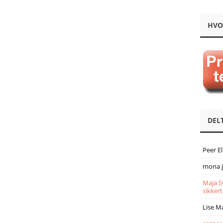
HVO
DEL
Peer E
mona 
Maja S
sikkert
Lise M