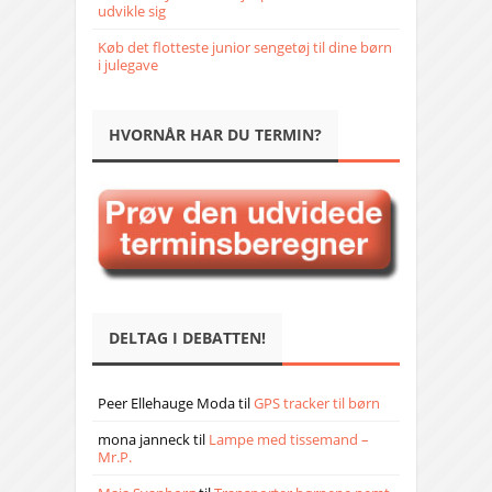
udvikle sig
Køb det flotteste junior sengetøj til dine børn
i julegave
HVORNÅR HAR DU TERMIN?
DELTAG I DEBATTEN!
Peer Ellehauge Moda
til
GPS tracker til børn
mona janneck
til
Lampe med tissemand –
Mr.P.