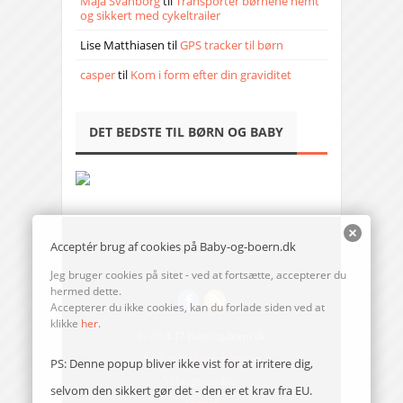
Maja Svanborg
til
Transporter børnene nemt
og sikkert med cykeltrailer
Lise Matthiasen
til
GPS tracker til børn
casper
til
Kom i form efter din graviditet
DET BEDSTE TIL BØRN OG BABY
Acceptér brug af cookies på Baby-og-boern.dk
Jeg bruger cookies på sitet - ved at fortsætte, accepterer du
hermed dette.
Accepterer du ikke cookies, kan du forlade siden ved at
klikke
her
.
© 2014-17 Baby-og-boern.dk
Send en mail til redaktionen
PS: Denne popup bliver ikke vist for at irritere dig,
Vi bruger cookies
selvom den sikkert gør det - den er et krav fra EU.