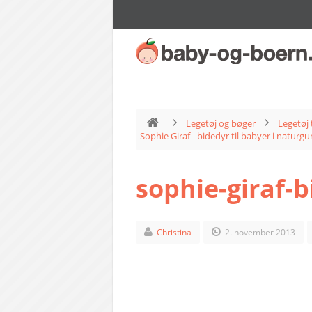
Legetøj og bøger
Legetøj 
Sophie Giraf - bidedyr til babyer i naturg
sophie-giraf-
Christina
2. november 2013