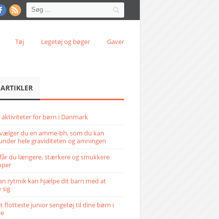
Tøj
Legetøj og bøger
Gaver
 ARTIKLER
 aktiviteter for børn i Danmark
vælger du en amme-bh, som du kan
under hele graviditeten og amningen
får du længere, stærkere og smukkere
pper
n rytmik kan hjælpe dit barn med at
 sig
 flotteste junior sengetøj til dine børn i
ve