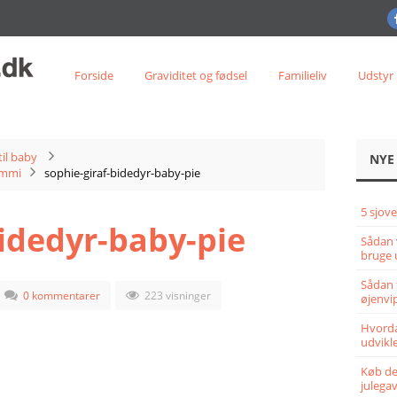
Forside
Graviditet og fødsel
Familieliv
Udstyr
til baby
NYE
ummi
sophie-giraf-bidedyr-baby-pie
5 sjove
bidedyr-baby-pie
Sådan 
bruge 
Sådan 
0 kommentarer
223 visninger
øjenvi
Hvorda
udvikle
Køb det
julega