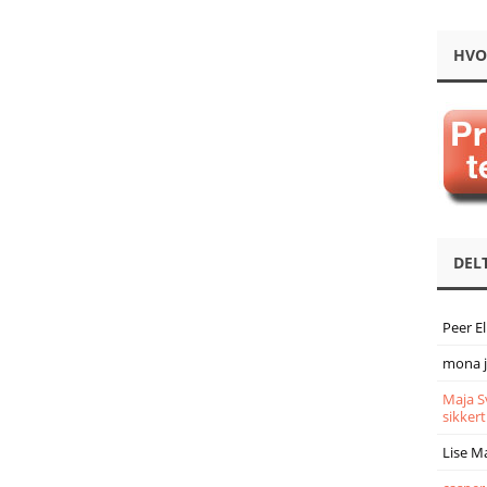
HVO
DEL
Peer E
mona 
Maja S
sikkert
Lise M