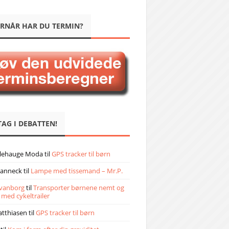
RNÅR HAR DU TERMIN?
TAG I DEBATTEN!
llehauge Moda
til
GPS tracker til børn
janneck
til
Lampe med tissemand – Mr.P.
vanborg
til
Transporter børnene nemt og
 med cykeltrailer
atthiasen
til
GPS tracker til børn