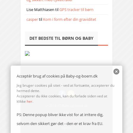
Lise Matthiasen
til
GPS tracker til børn
casper
til
Kom i form efter din graviditet
DET BEDSTE TIL BØRN OG BABY
Acceptér brug af cookies på Baby-og-boern.dk
Jeg bruger cookies på sitet - ved at fortsætte, accepterer du
hermed dette.
Accepterer du ikke cookies, kan du forlade siden ved at
klikke
her
.
© 2014-17 Baby-og-boern.dk
Send en mail til redaktionen
PS: Denne popup bliver ikke vist for at irritere dig,
Vi bruger cookies
selvom den sikkert gør det - den er et krav fra EU.
Sitemap