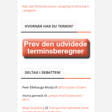
Køb det flotteste junior sengetøj til dine børn
i julegave
HVORNÅR HAR DU TERMIN?
DELTAG I DEBATTEN!
Peer Ellehauge Moda
til
GPS tracker til børn
mona janneck
til
Lampe med tissemand –
Mr.P.
Maja Svanborg
til
Transporter børnene nemt
og sikkert med cykeltrailer