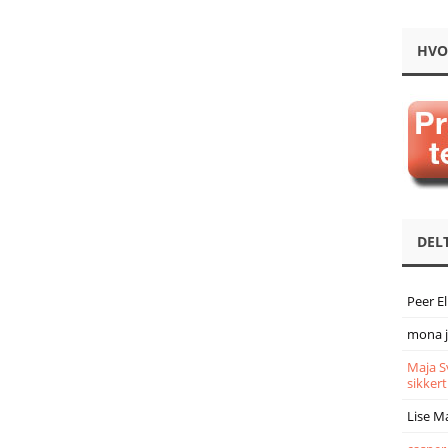
HVO
DEL
Peer E
mona 
Maja S
sikkert
Lise M