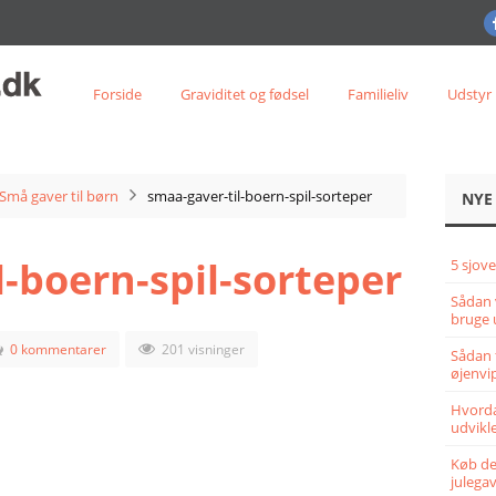
Forside
Graviditet og fødsel
Familieliv
Udstyr
Små gaver til børn
smaa-gaver-til-boern-spil-sorteper
NYE
l-boern-spil-sorteper
5 sjove
Sådan 
bruge 
0 kommentarer
201 visninger
Sådan 
øjenvi
Hvorda
udvikle
Køb det
julega