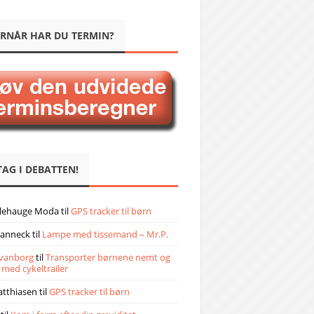
RNÅR HAR DU TERMIN?
TAG I DEBATTEN!
llehauge Moda
til
GPS tracker til børn
janneck
til
Lampe med tissemand – Mr.P.
vanborg
til
Transporter børnene nemt og
 med cykeltrailer
atthiasen
til
GPS tracker til børn