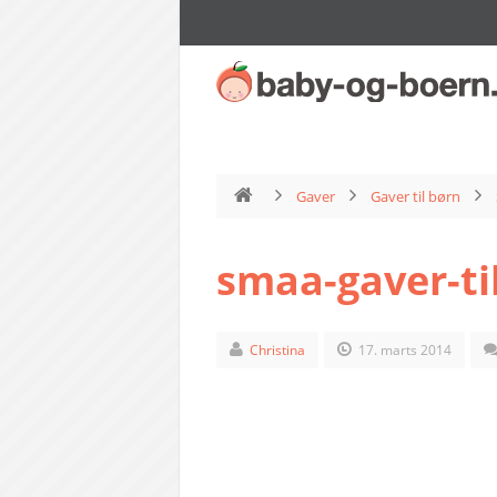
Gaver
Gaver til børn
smaa-gaver-ti
Christina
17. marts 2014