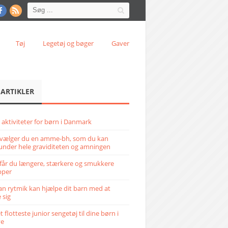
Tøj
Legetøj og bøger
Gaver
 ARTIKLER
 aktiviteter for børn i Danmark
vælger du en amme-bh, som du kan
under hele graviditeten og amningen
får du længere, stærkere og smukkere
pper
n rytmik kan hjælpe dit barn med at
 sig
 flotteste junior sengetøj til dine børn i
ve