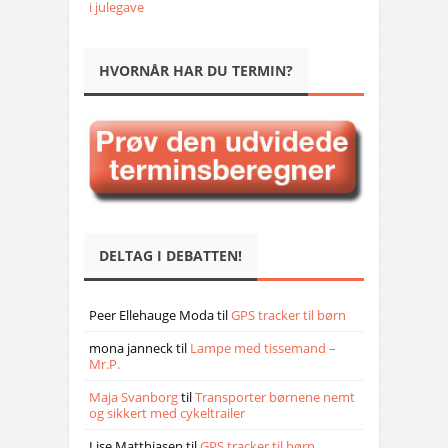
i julegave
HVORNÅR HAR DU TERMIN?
DELTAG I DEBATTEN!
Peer Ellehauge Moda
til
GPS tracker til børn
mona janneck
til
Lampe med tissemand –
Mr.P.
Maja Svanborg
til
Transporter børnene nemt
og sikkert med cykeltrailer
Lise Matthiasen
til
GPS tracker til børn