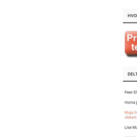
HVO
DEL
Peer E
mona 
Maja S
sikkert
Lise M