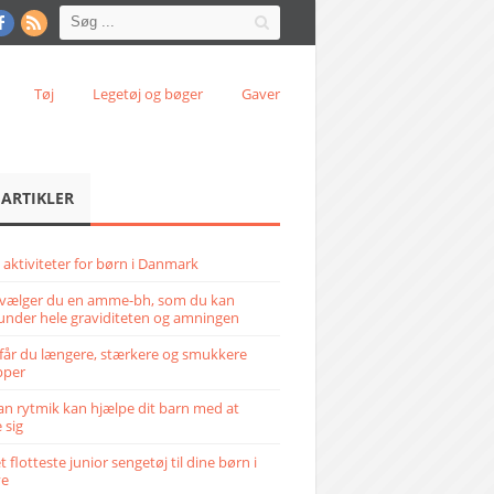
Tøj
Legetøj og bøger
Gaver
 ARTIKLER
 aktiviteter for børn i Danmark
vælger du en amme-bh, som du kan
under hele graviditeten og amningen
får du længere, stærkere og smukkere
pper
n rytmik kan hjælpe dit barn med at
 sig
 flotteste junior sengetøj til dine børn i
ve