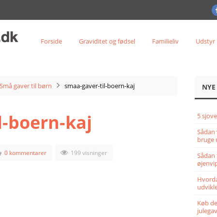
Forside
Graviditet og fødsel
Familieliv
Udstyr
Små gaver til børn
smaa-gaver-til-boern-kaj
NYE
l-boern-kaj
5 sjove
Sådan 
bruge 
0 kommentarer
199 visninger
Sådan 
øjenvi
Hvorda
udvikle
Køb det
julega