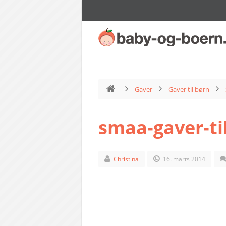
Gaver
Gaver til børn
smaa-gaver-ti
Christina
16. marts 2014