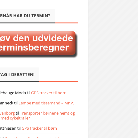
RNÅR HAR DU TERMIN?
TAG I DEBATTEN!
llehauge Moda
til
GPS tracker til børn
janneck
til
Lampe med tissemand – Mr.P.
vanborg
til
Transporter børnene nemt og
 med cykeltrailer
atthiasen
til
GPS tracker til børn