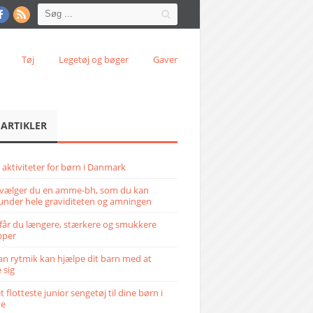
Tøj
Legetøj og bøger
Gaver
 ARTIKLER
 aktiviteter for børn i Danmark
vælger du en amme-bh, som du kan
under hele graviditeten og amningen
får du længere, stærkere og smukkere
pper
n rytmik kan hjælpe dit barn med at
 sig
 flotteste junior sengetøj til dine børn i
ve