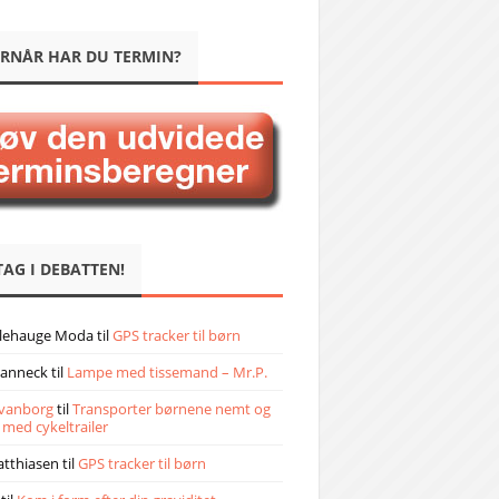
RNÅR HAR DU TERMIN?
TAG I DEBATTEN!
llehauge Moda
til
GPS tracker til børn
janneck
til
Lampe med tissemand – Mr.P.
vanborg
til
Transporter børnene nemt og
 med cykeltrailer
atthiasen
til
GPS tracker til børn