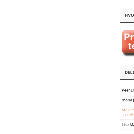
HVO
DEL
Peer E
mona 
Maja S
sikkert
Lise M