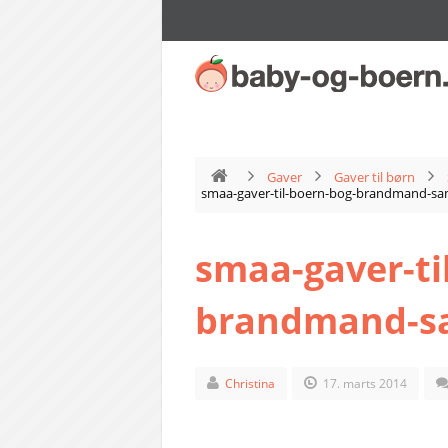
Gaver
Gaver til børn
smaa-gaver-til-boern-bog-brandmand-s
smaa-gaver-ti
brandmand-s
Christina
17. marts 2014