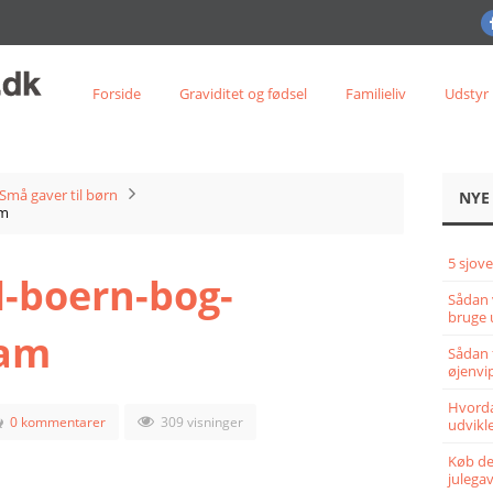
Forside
Graviditet og fødsel
Familieliv
Udstyr
Små gaver til børn
NYE
am
5 sjove
l-boern-bog-
Sådan 
bruge 
am
Sådan 
øjenvi
Hvorda
0 kommentarer
309 visninger
udvikle
Køb det
julega