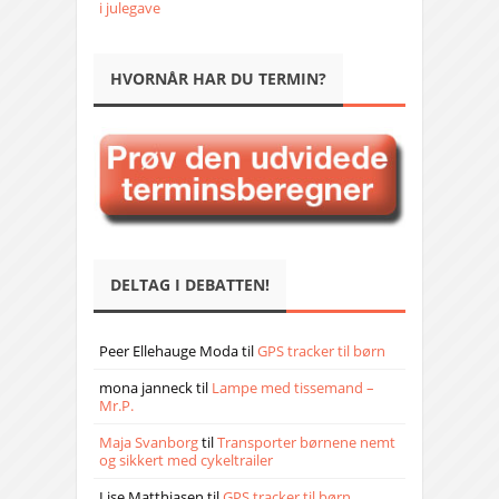
i julegave
HVORNÅR HAR DU TERMIN?
DELTAG I DEBATTEN!
Peer Ellehauge Moda
til
GPS tracker til børn
mona janneck
til
Lampe med tissemand –
Mr.P.
Maja Svanborg
til
Transporter børnene nemt
og sikkert med cykeltrailer
Lise Matthiasen
til
GPS tracker til børn