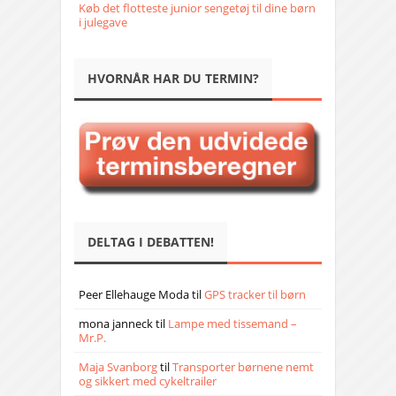
Køb det flotteste junior sengetøj til dine børn
i julegave
HVORNÅR HAR DU TERMIN?
DELTAG I DEBATTEN!
Peer Ellehauge Moda
til
GPS tracker til børn
mona janneck
til
Lampe med tissemand –
Mr.P.
Maja Svanborg
til
Transporter børnene nemt
og sikkert med cykeltrailer