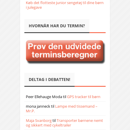
Køb det flotteste junior sengetøj til dine børn
i julegave
HVORNÅR HAR DU TERMIN?
DELTAG I DEBATTEN!
Peer Ellehauge Moda
til
GPS tracker til børn
mona janneck
til
Lampe med tissemand –
Mr.P.
Maja Svanborg
til
Transporter børnene nemt
og sikkert med cykeltrailer