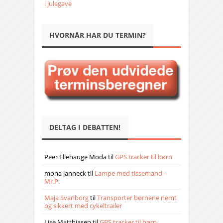
i julegave
HVORNÅR HAR DU TERMIN?
DELTAG I DEBATTEN!
Peer Ellehauge Moda
til
GPS tracker til børn
mona janneck
til
Lampe med tissemand –
Mr.P.
Maja Svanborg
til
Transporter børnene nemt
og sikkert med cykeltrailer
Lise Matthiasen
til
GPS tracker til børn