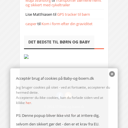
Maja Svanborg
til
Transporter børnene nemt
og sikkert med cykeltrailer
Lise Matthiasen
til
GPS tracker til børn
casper
til
Kom i form efter din graviditet
DET BEDSTE TIL BØRN OG BABY
Acceptér brug af cookies på Baby-og-boern.dk
Jeg bruger cookies på sitet - ved at fortsætte, accepterer du
hermed dette.
Accepterer du ikke cookies, kan du forlade siden ved at
klikke
her
.
© 2014-17 Baby-og-boern.dk
Send en mail til redaktionen
PS: Denne popup bliver ikke vist for at irritere dig,
Vi bruger cookies
selvom den sikkert gør det - den er et krav fra EU.