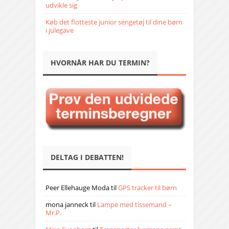
udvikle sig
Køb det flotteste junior sengetøj til dine børn
i julegave
HVORNÅR HAR DU TERMIN?
DELTAG I DEBATTEN!
Peer Ellehauge Moda
til
GPS tracker til børn
mona janneck
til
Lampe med tissemand –
Mr.P.