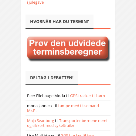
i julegave
HVORNÅR HAR DU TERMIN?
DELTAG I DEBATTEN!
Peer Ellehauge Moda
til
GPS tracker til børn
mona janneck
til
Lampe med tissemand –
Mr.P.
Maja Svanborg
til
Transporter børnene nemt
og sikkert med cykeltrailer
Lise Matthiasen
til
GPS tracker til børn