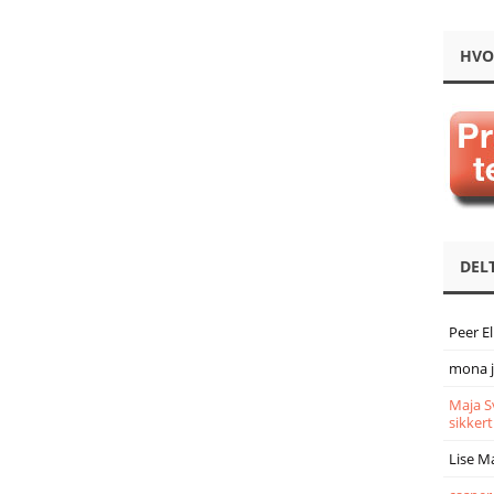
HVO
DEL
Peer E
mona 
Maja S
sikkert
Lise M