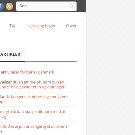
Tøj
Legetøj og bøger
Gaver
 ARTIKLER
 aktiviteter for børn i Danmark
vælger du en amme-bh, som du kan
under hele graviditeten og amningen
får du længere, stærkere og smukkere
pper
n rytmik kan hjælpe dit barn med at
 sig
 flotteste junior sengetøj til dine børn i
ve