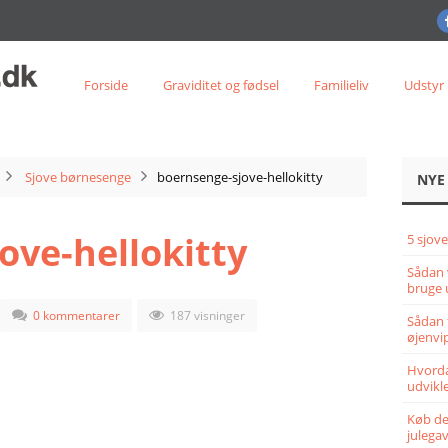
Forside
Graviditet og fødsel
Familieliv
Udstyr
Sjove børnesenge
boernsenge-sjove-hellokitty
NYE
ove-hellokitty
5 sjove
Sådan 
bruge 
0 kommentarer
187 visninger
Sådan 
øjenvi
Hvorda
udvikle
Køb det
julega