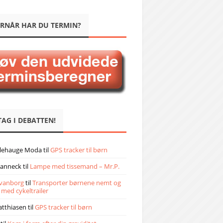
RNÅR HAR DU TERMIN?
TAG I DEBATTEN!
llehauge Moda
til
GPS tracker til børn
janneck
til
Lampe med tissemand – Mr.P.
vanborg
til
Transporter børnene nemt og
 med cykeltrailer
atthiasen
til
GPS tracker til børn