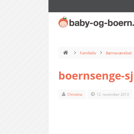
Familieliv
Børneværelset
boernsenge-sj
Christina
12. november 2013