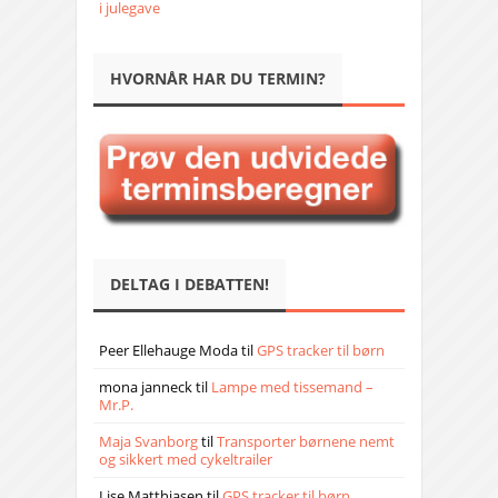
i julegave
HVORNÅR HAR DU TERMIN?
DELTAG I DEBATTEN!
Peer Ellehauge Moda
til
GPS tracker til børn
mona janneck
til
Lampe med tissemand –
Mr.P.
Maja Svanborg
til
Transporter børnene nemt
og sikkert med cykeltrailer
Lise Matthiasen
til
GPS tracker til børn