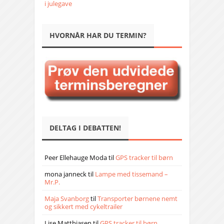
i julegave
HVORNÅR HAR DU TERMIN?
DELTAG I DEBATTEN!
Peer Ellehauge Moda
til
GPS tracker til børn
mona janneck
til
Lampe med tissemand –
Mr.P.
Maja Svanborg
til
Transporter børnene nemt
og sikkert med cykeltrailer
Lise Matthiasen
til
GPS tracker til børn