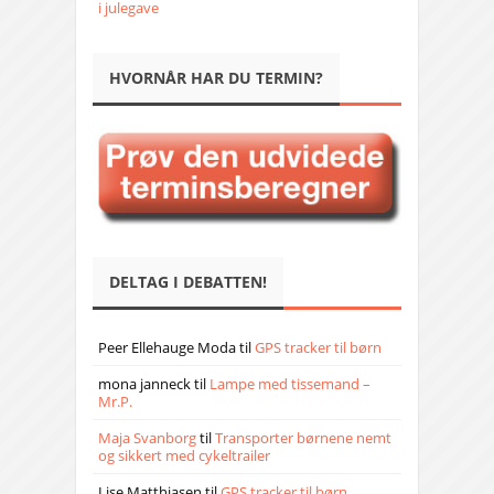
i julegave
HVORNÅR HAR DU TERMIN?
DELTAG I DEBATTEN!
Peer Ellehauge Moda
til
GPS tracker til børn
mona janneck
til
Lampe med tissemand –
Mr.P.
Maja Svanborg
til
Transporter børnene nemt
og sikkert med cykeltrailer
Lise Matthiasen
til
GPS tracker til børn