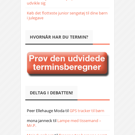
udvikle sig
Køb det flotteste junior sengetøj til dine børn
i julegave
HVORNÅR HAR DU TERMIN?
DELTAG I DEBATTEN!
Peer Ellehauge Moda
til
GPS tracker til børn
mona janneck
til
Lampe med tissemand –
Mr.P.