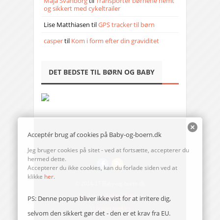
Maja Svanborg
til
Transporter børnene nemt
og sikkert med cykeltrailer
Lise Matthiasen
til
GPS tracker til børn
casper
til
Kom i form efter din graviditet
DET BEDSTE TIL BØRN OG BABY
Acceptér brug af cookies på Baby-og-boern.dk
Jeg bruger cookies på sitet - ved at fortsætte, accepterer du
hermed dette.
Accepterer du ikke cookies, kan du forlade siden ved at
klikke
her
.
© 2014-17 Baby-og-boern.dk
Send en mail til redaktionen
PS: Denne popup bliver ikke vist for at irritere dig,
Vi bruger cookies
selvom den sikkert gør det - den er et krav fra EU.