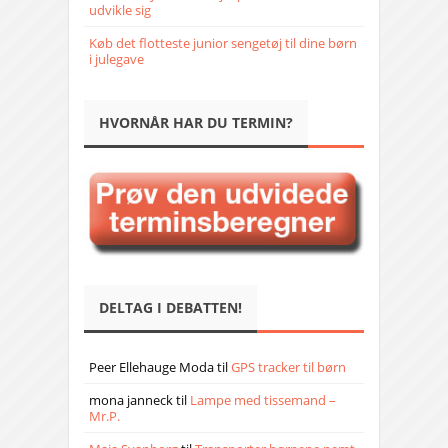
udvikle sig
Køb det flotteste junior sengetøj til dine børn
i julegave
HVORNÅR HAR DU TERMIN?
DELTAG I DEBATTEN!
Peer Ellehauge Moda
til
GPS tracker til børn
mona janneck
til
Lampe med tissemand –
Mr.P.