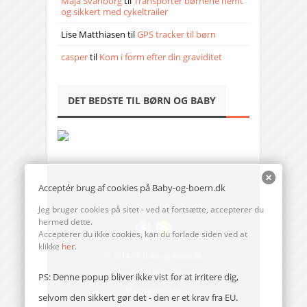
Maja Svanborg
til
Transporter børnene nemt
og sikkert med cykeltrailer
Lise Matthiasen
til
GPS tracker til børn
casper
til
Kom i form efter din graviditet
DET BEDSTE TIL BØRN OG BABY
Acceptér brug af cookies på Baby-og-boern.dk
Jeg bruger cookies på sitet - ved at fortsætte, accepterer du
hermed dette.
Accepterer du ikke cookies, kan du forlade siden ved at
klikke
her
.
© 2014-17 Baby-og-boern.dk
Send en mail til redaktionen
PS: Denne popup bliver ikke vist for at irritere dig,
Vi bruger cookies
selvom den sikkert gør det - den er et krav fra EU.