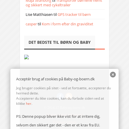
Maja Svanborg
til
Transporter børnene nemt
og sikkert med cykeltrailer
Lise Matthiasen
til
GPS tracker til børn
casper
til
Kom i form efter din graviditet
DET BEDSTE TIL BØRN OG BABY
Acceptér brug af cookies på Baby-og-boern.dk
Jeg bruger cookies på sitet - ved at fortsætte, accepterer du
hermed dette.
Accepterer du ikke cookies, kan du forlade siden ved at
klikke
her
.
© 2014-17 Baby-og-boern.dk
Send en mail til redaktionen
PS: Denne popup bliver ikke vist for at irritere dig,
Vi bruger cookies
selvom den sikkert gør det - den er et krav fra EU.