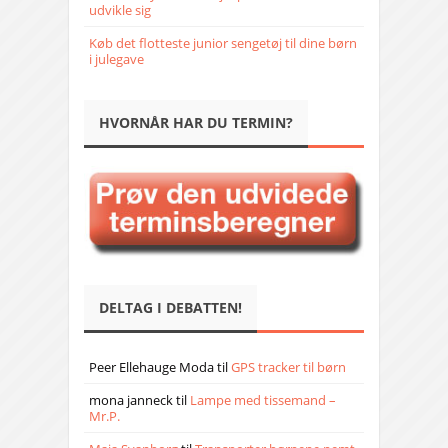
udvikle sig
Køb det flotteste junior sengetøj til dine børn
i julegave
HVORNÅR HAR DU TERMIN?
DELTAG I DEBATTEN!
Peer Ellehauge Moda
til
GPS tracker til børn
mona janneck
til
Lampe med tissemand –
Mr.P.