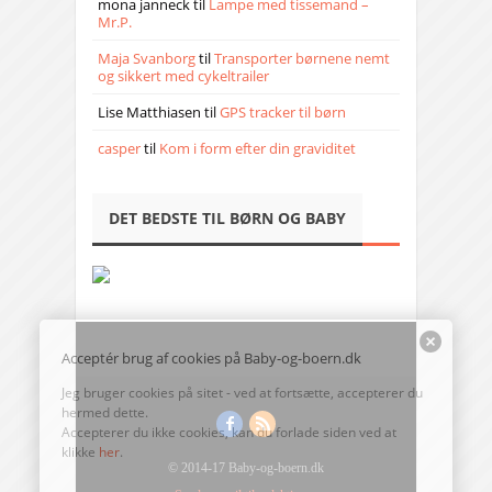
mona janneck
til
Lampe med tissemand –
Mr.P.
Maja Svanborg
til
Transporter børnene nemt
og sikkert med cykeltrailer
Lise Matthiasen
til
GPS tracker til børn
casper
til
Kom i form efter din graviditet
DET BEDSTE TIL BØRN OG BABY
Acceptér brug af cookies på Baby-og-boern.dk
Jeg bruger cookies på sitet - ved at fortsætte, accepterer du
hermed dette.
Accepterer du ikke cookies, kan du forlade siden ved at
klikke
her
.
© 2014-17 Baby-og-boern.dk