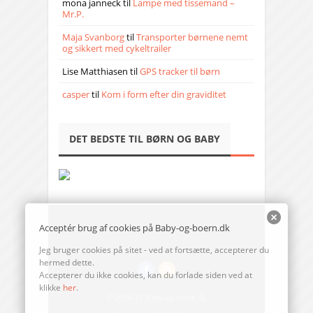
mona janneck
til
Lampe med tissemand –
Mr.P.
Maja Svanborg
til
Transporter børnene nemt
og sikkert med cykeltrailer
Lise Matthiasen
til
GPS tracker til børn
casper
til
Kom i form efter din graviditet
DET BEDSTE TIL BØRN OG BABY
Acceptér brug af cookies på Baby-og-boern.dk
Jeg bruger cookies på sitet - ved at fortsætte, accepterer du
hermed dette.
Accepterer du ikke cookies, kan du forlade siden ved at
klikke
her
.
© 2014-17 Baby-og-boern.dk