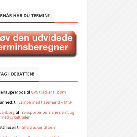
RNÅR HAR DU TERMIN?
TAG I DEBATTEN!
llehauge Moda
til
GPS tracker til børn
janneck
til
Lampe med tissemand – Mr.P.
vanborg
til
Transporter børnene nemt og
 med cykeltrailer
atthiasen
til
GPS tracker til børn