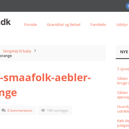
Forside
Graviditet og fødsel
Familieliv
Udstyr
Sengetøj til baby
NYE
-orange
5 sjove
-smaafolk-aebler-
Sådan 
bruge 
ange
Sådan 
øjenvi
Hvorda
0 kommentarer
189 visninger
udvikle
Køb det
julega