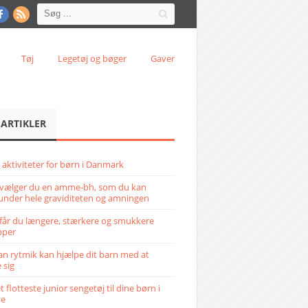
Tøj
Legetøj og bøger
Gaver
 ARTIKLER
 aktiviteter for børn i Danmark
vælger du en amme-bh, som du kan
under hele graviditeten og amningen
får du længere, stærkere og smukkere
pper
n rytmik kan hjælpe dit barn med at
 sig
 flotteste junior sengetøj til dine børn i
ve