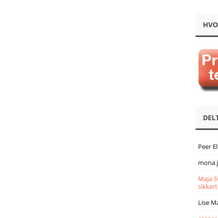
HVO
DEL
Peer E
mona 
Maja S
sikkert
Lise M