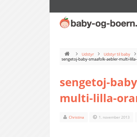
Udstyr
Udstyr til baby
sengetoj-baby-smaafolk-aebler-multi-lilla
sengetoj-baby
multi-lilla-or
Christina
1. november 2013