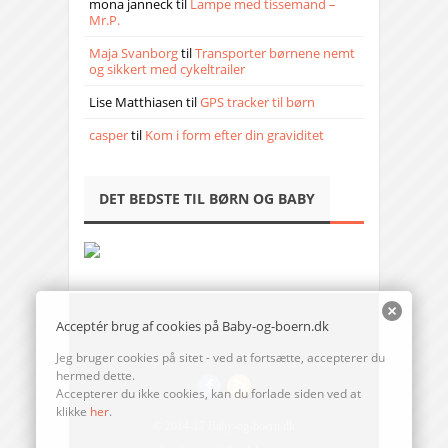
mona janneck
til
Lampe med tissemand –
Mr.P.
Maja Svanborg
til
Transporter børnene nemt
og sikkert med cykeltrailer
Lise Matthiasen
til
GPS tracker til børn
casper
til
Kom i form efter din graviditet
DET BEDSTE TIL BØRN OG BABY
Acceptér brug af cookies på Baby-og-boern.dk
Jeg bruger cookies på sitet - ved at fortsætte, accepterer du
hermed dette.
Accepterer du ikke cookies, kan du forlade siden ved at
klikke
her
.
© 2014-17 Baby-og-boern.dk