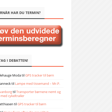
RNÅR HAR DU TERMIN?
TAG I DEBATTEN!
llehauge Moda
til
GPS tracker til børn
janneck
til
Lampe med tissemand – Mr.P.
vanborg
til
Transporter børnene nemt og
 med cykeltrailer
atthiasen
til
GPS tracker til børn