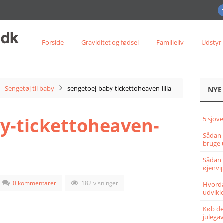
Forside
Graviditet og fødsel
Familieliv
Udstyr
Sengetøj til baby
sengetoej-baby-tickettoheaven-lilla
NYE
y-tickettoheaven-
5 sjove
Sådan 
bruge 
Sådan 
øjenvi
0 kommentarer
182 visninger
Hvorda
udvikle
Køb det
julega