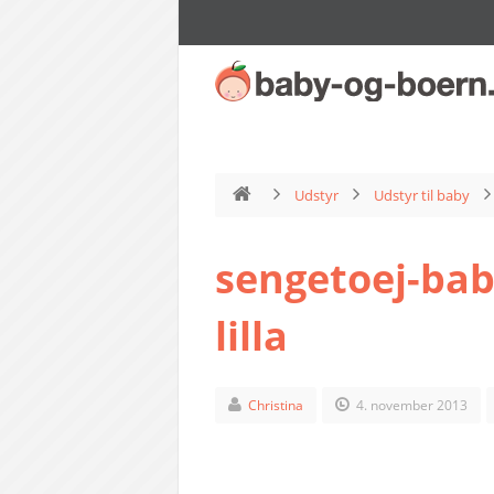
Udstyr
Udstyr til baby
sengetoej-bab
lilla
Christina
4. november 2013