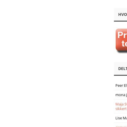
HVO
DEL
Peer E
mona 
Maja S
sikkert
Lise M