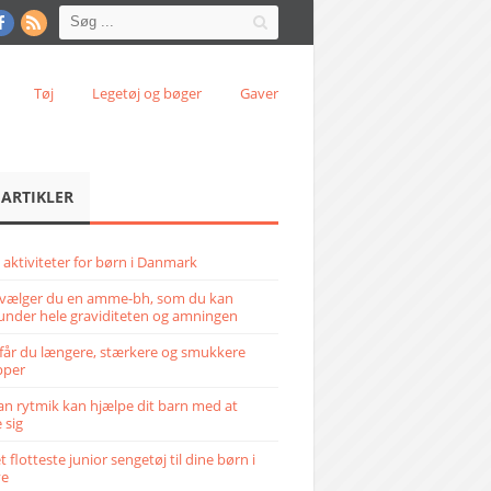
Tøj
Legetøj og bøger
Gaver
 ARTIKLER
 aktiviteter for børn i Danmark
vælger du en amme-bh, som du kan
under hele graviditeten og amningen
får du længere, stærkere og smukkere
pper
n rytmik kan hjælpe dit barn med at
 sig
 flotteste junior sengetøj til dine børn i
ve