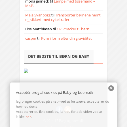
mona janneck
til
Lampe med tissemand –
Mr.P.
Maja Svanborg
til
Transporter børnene nemt
og sikkert med cykeltrailer
Lise Matthiasen
til
GPS tracker til børn
casper
til
Kom i form efter din graviditet
DET BEDSTE TIL BØRN OG BABY
Acceptér brug af cookies på Baby-og-boern.dk
Jeg bruger cookies på sitet - ved at fortsætte, accepterer du
hermed dette.
Accepterer du ikke cookies, kan du forlade siden ved at
klikke
her
.
© 2014-17 Baby-og-boern.dk