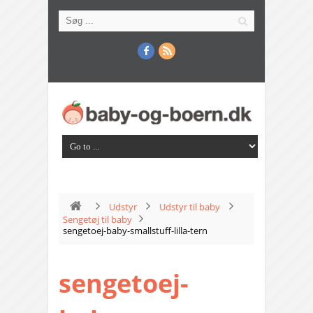
Udstyr
Udstyr til baby
Sengetøj til baby
sengetoej-baby-smallstuff-lilla-tern
sengetoej-