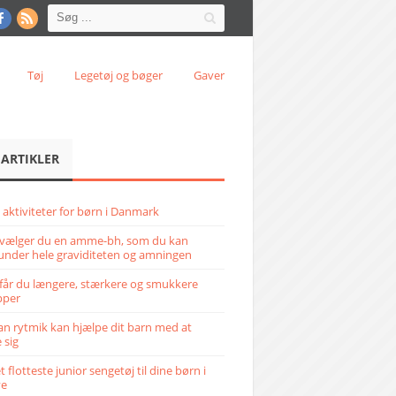
Tøj
Legetøj og bøger
Gaver
 ARTIKLER
 aktiviteter for børn i Danmark
vælger du en amme-bh, som du kan
under hele graviditeten og amningen
får du længere, stærkere og smukkere
pper
n rytmik kan hjælpe dit barn med at
 sig
 flotteste junior sengetøj til dine børn i
ve