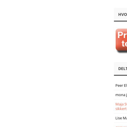
HVO
DEL
Peer E
mona 
Maja S
sikkert
Lise M