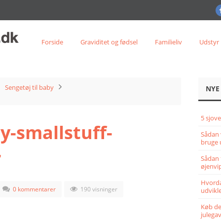
Forside
Graviditet og fødsel
Familieliv
Udstyr
Sengetøj til baby
NYE
5 sjove
y-smallstuff-
Sådan 
bruge 
r
Sådan 
øjenvi
Hvorda
0 kommentarer
190 visninger
udvikle
Køb det
julega