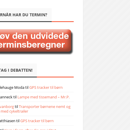
RNÅR HAR DU TERMIN?
TAG I DEBATTEN!
llehauge Moda
til
GPS tracker til børn
janneck
til
Lampe med tissemand – Mr.P.
vanborg
til
Transporter børnene nemt og
 med cykeltrailer
atthiasen
til
GPS tracker til børn