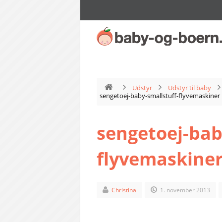
Udstyr
Udstyr til baby
sengetoej-baby-smallstuff-flyvemaskiner
sengetoej-bab
flyvemaskine
Christina
1. november 2013