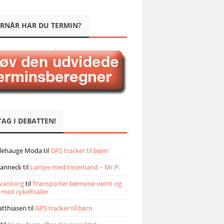
RNÅR HAR DU TERMIN?
TAG I DEBATTEN!
llehauge Moda
til
GPS tracker til børn
janneck
til
Lampe med tissemand – Mr.P.
vanborg
til
Transporter børnene nemt og
 med cykeltrailer
atthiasen
til
GPS tracker til børn