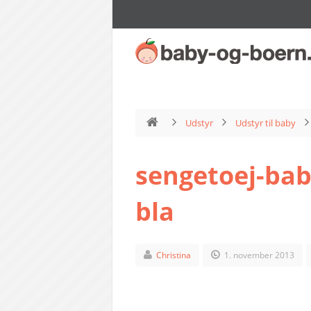
Udstyr
Udstyr til baby
sengetoej-bab
bla
Christina
1. november 2013