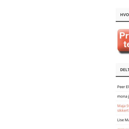
HVO
DEL
Peer E
mona 
Maja S
sikkert
Lise M