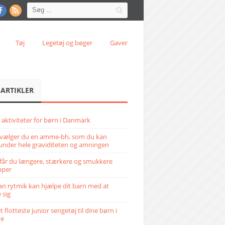
Tøj
Legetøj og bøger
Gaver
 ARTIKLER
 aktiviteter for børn i Danmark
vælger du en amme-bh, som du kan
under hele graviditeten og amningen
får du længere, stærkere og smukkere
pper
n rytmik kan hjælpe dit barn med at
 sig
 flotteste junior sengetøj til dine børn i
ve