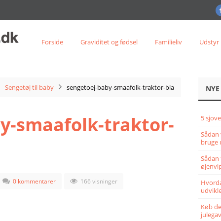
Forside
Graviditet og fødsel
Familieliv
Udstyr
Sengetøj til baby
sengetoej-baby-smaafolk-traktor-bla
NYE
y-smaafolk-traktor-
5 sjove
Sådan 
bruge 
Sådan 
øjenvi
0 kommentarer
166 visninger
Hvorda
udvikle
Køb det
julega