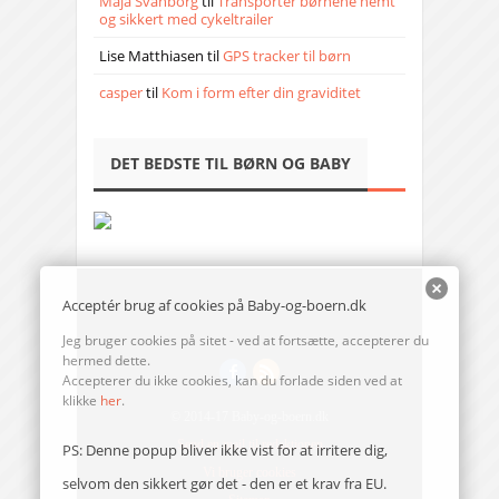
Maja Svanborg
til
Transporter børnene nemt
og sikkert med cykeltrailer
Lise Matthiasen
til
GPS tracker til børn
casper
til
Kom i form efter din graviditet
DET BEDSTE TIL BØRN OG BABY
Acceptér brug af cookies på Baby-og-boern.dk
Jeg bruger cookies på sitet - ved at fortsætte, accepterer du
hermed dette.
Accepterer du ikke cookies, kan du forlade siden ved at
klikke
her
.
© 2014-17 Baby-og-boern.dk
Send en mail til redaktionen
PS: Denne popup bliver ikke vist for at irritere dig,
Vi bruger cookies
selvom den sikkert gør det - den er et krav fra EU.