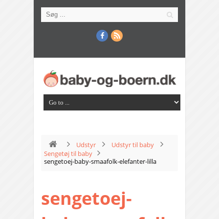
Udstyr
Udstyr til baby
Sengetøj til baby
sengetoej-baby-smaafolk-elefanter-lilla
sengetoej-