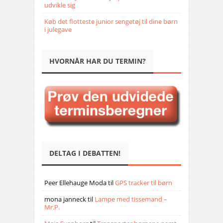
udvikle sig
Køb det flotteste junior sengetøj til dine børn
i julegave
HVORNÅR HAR DU TERMIN?
DELTAG I DEBATTEN!
Peer Ellehauge Moda
til
GPS tracker til børn
mona janneck
til
Lampe med tissemand –
Mr.P.