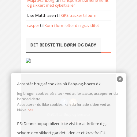
Maja Svanborg
til
Transporter børnene nemt
og sikkert med cykeltrailer
Lise Matthiasen
til
GPS tracker til børn
casper
til
Kom i form efter din graviditet
DET BEDSTE TIL BØRN OG BABY
Acceptér brug af cookies på Baby-og-boern.dk
Jeg bruger cookies på sitet - ved at fortsætte, accepterer du
hermed dette.
Accepterer du ikke cookies, kan du forlade siden ved at
klikke
her
.
© 2014-17 Baby-og-boern.dk
Send en mail til redaktionen
PS: Denne popup bliver ikke vist for at irritere dig,
Vi bruger cookies
selvom den sikkert gør det - den er et krav fra EU.