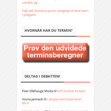
udvikle sig
Køb det flotteste junior sengetøj til dine børn
i julegave
HVORNÅR HAR DU TERMIN?
DELTAG I DEBATTEN!
Peer Ellehauge Moda
til
GPS tracker til børn
mona janneck
til
Lampe med tissemand –
Mr.P.