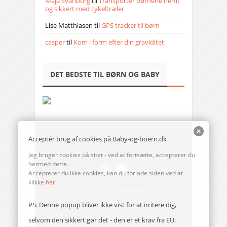
Maja Svanborg
til
Transporter børnene nemt
og sikkert med cykeltrailer
Lise Matthiasen
til
GPS tracker til børn
casper
til
Kom i form efter din graviditet
DET BEDSTE TIL BØRN OG BABY
Acceptér brug af cookies på Baby-og-boern.dk
Jeg bruger cookies på sitet - ved at fortsætte, accepterer du
hermed dette.
Accepterer du ikke cookies, kan du forlade siden ved at
klikke
her
.
© 2014-17 Baby-og-boern.dk
Send en mail til redaktionen
PS: Denne popup bliver ikke vist for at irritere dig,
Vi bruger cookies
selvom den sikkert gør det - den er et krav fra EU.