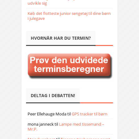
udvikle sig
Køb det flotteste junior sengetøj til dine børn
i julegave
HVORNÅR HAR DU TERMIN?
DELTAG I DEBATTEN!
Peer Ellehauge Moda
til
GPS tracker til børn
mona janneck
til
Lampe med tissemand –
Mr.P.