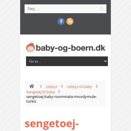
Udstyr
Udstyr til baby
Sengetøj til baby
sengetoej-baby-roommate-moodymule-
turkis
sengetoej-