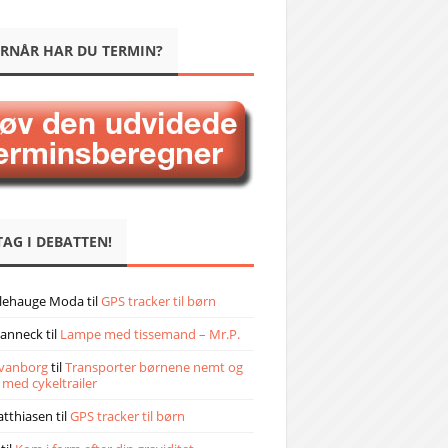
RNÅR HAR DU TERMIN?
TAG I DEBATTEN!
llehauge Moda
til
GPS tracker til børn
janneck
til
Lampe med tissemand – Mr.P.
vanborg
til
Transporter børnene nemt og
 med cykeltrailer
atthiasen
til
GPS tracker til børn