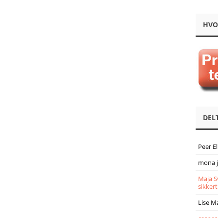
HVO
DEL
Peer E
mona 
Maja S
sikkert
Lise M