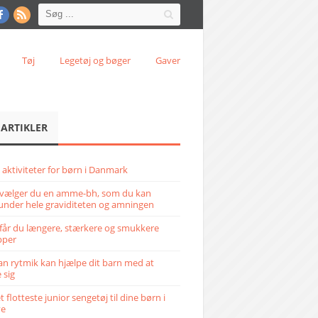
Tøj
Legetøj og bøger
Gaver
 ARTIKLER
 aktiviteter for børn i Danmark
vælger du en amme-bh, som du kan
under hele graviditeten og amningen
får du længere, stærkere og smukkere
pper
n rytmik kan hjælpe dit barn med at
 sig
 flotteste junior sengetøj til dine børn i
ve