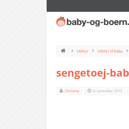
Udstyr
Udstyr til baby
sengetoej-ba
Christina
4. november 2013