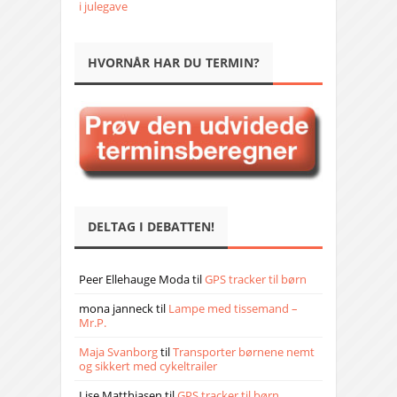
i julegave
HVORNÅR HAR DU TERMIN?
DELTAG I DEBATTEN!
Peer Ellehauge Moda
til
GPS tracker til børn
mona janneck
til
Lampe med tissemand –
Mr.P.
Maja Svanborg
til
Transporter børnene nemt
og sikkert med cykeltrailer
Lise Matthiasen
til
GPS tracker til børn