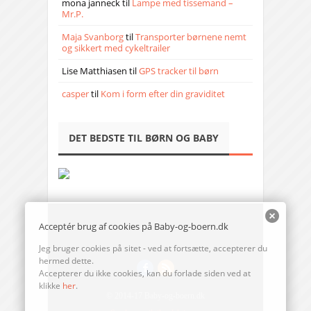
mona janneck
til
Lampe med tissemand –
Mr.P.
Maja Svanborg
til
Transporter børnene nemt
og sikkert med cykeltrailer
Lise Matthiasen
til
GPS tracker til børn
casper
til
Kom i form efter din graviditet
DET BEDSTE TIL BØRN OG BABY
Acceptér brug af cookies på Baby-og-boern.dk
Jeg bruger cookies på sitet - ved at fortsætte, accepterer du
hermed dette.
Accepterer du ikke cookies, kan du forlade siden ved at
klikke
her
.
© 2014-17 Baby-og-boern.dk