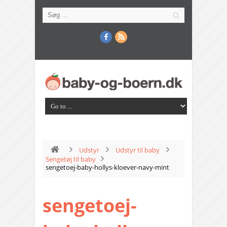
Udstyr
Udstyr til baby
Sengetøj til baby
sengetoej-baby-hollys-kloever-navy-mint
sengetoej-