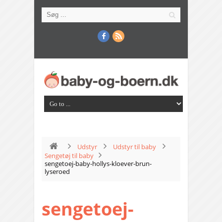
Udstyr
Udstyr til baby
Sengetøj til baby
sengetoej-baby-hollys-kloever-brun-
lyseroed
sengetoej-