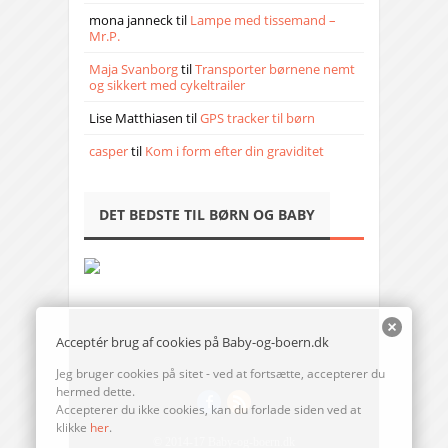
mona janneck
til
Lampe med tissemand –
Mr.P.
Maja Svanborg
til
Transporter børnene nemt
og sikkert med cykeltrailer
Lise Matthiasen
til
GPS tracker til børn
casper
til
Kom i form efter din graviditet
DET BEDSTE TIL BØRN OG BABY
Acceptér brug af cookies på Baby-og-boern.dk
Jeg bruger cookies på sitet - ved at fortsætte, accepterer du
hermed dette.
Accepterer du ikke cookies, kan du forlade siden ved at
klikke
her
.
© 2014-17 Baby-og-boern.dk