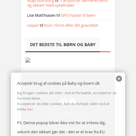
Maja Svanborg
til
Transporter børnene nemt
og sikkert med cykeltrailer
Lise Matthiasen
til
GPS tracker til børn
casper
til
Kom i form efter din graviditet
DET BEDSTE TIL BØRN OG BABY
Acceptér brug af cookies på Baby-og-boern.dk
Jeg bruger cookies på sitet - ved at fortsætte, accepterer du
hermed dette.
Accepterer du ikke cookies, kan du forlade siden ved at
klikke
her
.
© 2014-17 Baby-og-boern.dk
Send en mail til redaktionen
PS: Denne popup bliver ikke vist for at irritere dig,
Vi bruger cookies
selvom den sikkert gør det - den er et krav fra EU.