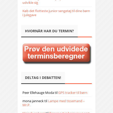
udvikle sig
Køb det flotteste junior sengetøj til dine børn
i julegave
HVORNÅR HAR DU TERMIN?
DELTAG I DEBATTEN!
Peer Ellehauge Moda
til
GPS tracker til børn
mona janneck
til
Lampe med tissemand –
Mr.P.