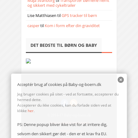
Maja Svanborg
til
Transporter børnene nemt
og sikkert med cykeltrailer
Lise Matthiasen
til
GPS tracker til børn
casper
til
Kom i form efter din graviditet
DET BEDSTE TIL BØRN OG BABY
Acceptér brug af cookies på Baby-og-boern.dk
Jeg bruger cookies på sitet - ved at fortsætte, accepterer du
hermed dette.
Accepterer du ikke cookies, kan du forlade siden ved at
klikke
her
.
© 2014-17 Baby-og-boern.dk
Send en mail til redaktionen
PS: Denne popup bliver ikke vist for at irritere dig,
Vi bruger cookies
selvom den sikkert gør det - den er et krav fra EU.