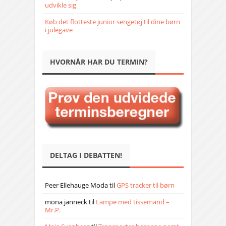
udvikle sig
Køb det flotteste junior sengetøj til dine børn
i julegave
HVORNÅR HAR DU TERMIN?
DELTAG I DEBATTEN!
Peer Ellehauge Moda
til
GPS tracker til børn
mona janneck
til
Lampe med tissemand –
Mr.P.