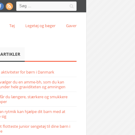
Tøj
Legetøj og bøger
Gaver
 ARTIKLER
 aktiviteter for børn i Danmark
vælger du en amme-bh, som du kan
under hele graviditeten og amningen
får du længere, stærkere og smukkere
pper
n rytmik kan hjælpe dit barn med at
 sig
 flotteste junior sengetøj til dine børn i
ve