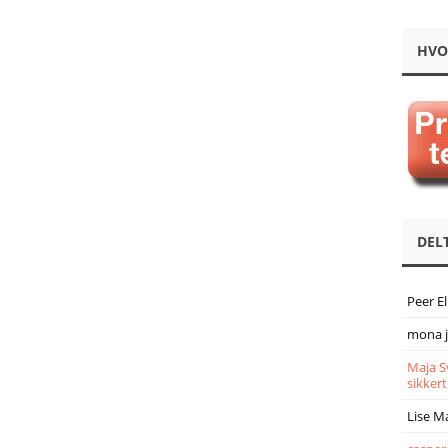
HVO
DEL
Peer E
mona 
Maja S
sikkert
Lise M