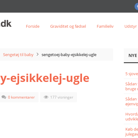
Forside
Graviditet og fødsel
Familieliv
Udstyr
Sengetøj til baby
sengetoej-baby-ejsikkelej-ugle
NYE
-ejsikkelej-ugle
5 sjove
Sådan 
bruge 
0 kommentarer
177 visninger
Sådan 
øjenvi
Hvorda
udvikle
Køb det
julega