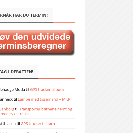
RNÅR HAR DU TERMIN?
TAG I DEBATTEN!
llehauge Moda
til
GPS tracker til børn
janneck
til
Lampe med tissemand – Mr.P.
vanborg
til
Transporter børnene nemt og
 med cykeltrailer
atthiasen
til
GPS tracker til børn