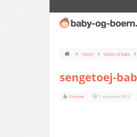
Udstyr
Udstyr til baby
sengetoej-baby
Christina
1. november 2013