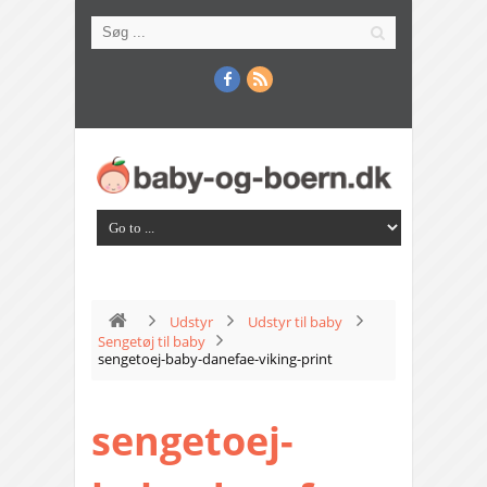
Udstyr
Udstyr til baby
Sengetøj til baby
sengetoej-baby-danefae-viking-print
sengetoej-