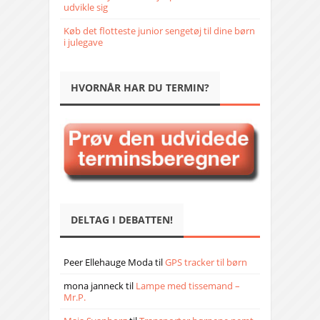
udvikle sig
Køb det flotteste junior sengetøj til dine børn
i julegave
HVORNÅR HAR DU TERMIN?
DELTAG I DEBATTEN!
Peer Ellehauge Moda
til
GPS tracker til børn
mona janneck
til
Lampe med tissemand –
Mr.P.