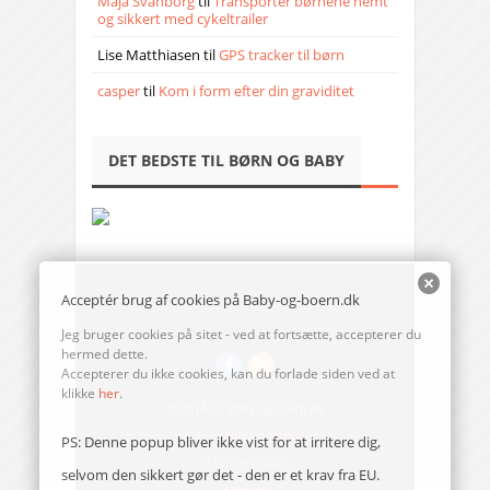
Maja Svanborg
til
Transporter børnene nemt
og sikkert med cykeltrailer
Lise Matthiasen
til
GPS tracker til børn
casper
til
Kom i form efter din graviditet
DET BEDSTE TIL BØRN OG BABY
Acceptér brug af cookies på Baby-og-boern.dk
Jeg bruger cookies på sitet - ved at fortsætte, accepterer du
hermed dette.
Accepterer du ikke cookies, kan du forlade siden ved at
klikke
her
.
© 2014-17 Baby-og-boern.dk
Send en mail til redaktionen
PS: Denne popup bliver ikke vist for at irritere dig,
Vi bruger cookies
selvom den sikkert gør det - den er et krav fra EU.