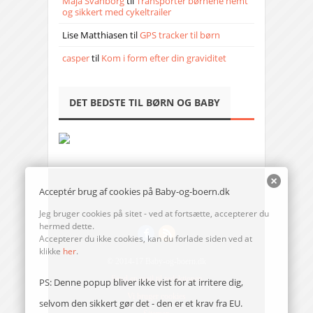
Maja Svanborg
til
Transporter børnene nemt
og sikkert med cykeltrailer
Lise Matthiasen
til
GPS tracker til børn
casper
til
Kom i form efter din graviditet
DET BEDSTE TIL BØRN OG BABY
Acceptér brug af cookies på Baby-og-boern.dk
Jeg bruger cookies på sitet - ved at fortsætte, accepterer du
hermed dette.
Accepterer du ikke cookies, kan du forlade siden ved at
klikke
her
.
© 2014-17 Baby-og-boern.dk
Send en mail til redaktionen
PS: Denne popup bliver ikke vist for at irritere dig,
Vi bruger cookies
selvom den sikkert gør det - den er et krav fra EU.