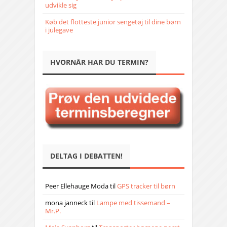
udvikle sig
Køb det flotteste junior sengetøj til dine børn
i julegave
HVORNÅR HAR DU TERMIN?
DELTAG I DEBATTEN!
Peer Ellehauge Moda
til
GPS tracker til børn
mona janneck
til
Lampe med tissemand –
Mr.P.