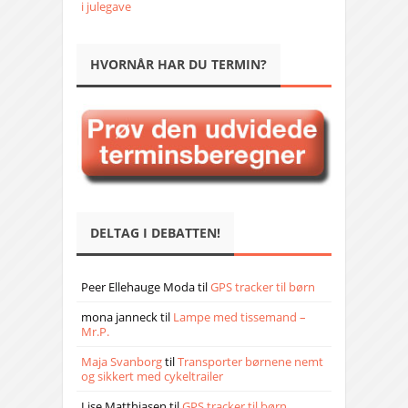
i julegave
HVORNÅR HAR DU TERMIN?
DELTAG I DEBATTEN!
Peer Ellehauge Moda
til
GPS tracker til børn
mona janneck
til
Lampe med tissemand –
Mr.P.
Maja Svanborg
til
Transporter børnene nemt
og sikkert med cykeltrailer
Lise Matthiasen
til
GPS tracker til børn