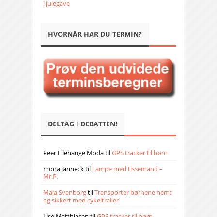
i julegave
HVORNÅR HAR DU TERMIN?
DELTAG I DEBATTEN!
Peer Ellehauge Moda
til
GPS tracker til børn
mona janneck
til
Lampe med tissemand –
Mr.P.
Maja Svanborg
til
Transporter børnene nemt
og sikkert med cykeltrailer
Lise Matthiasen
til
GPS tracker til børn