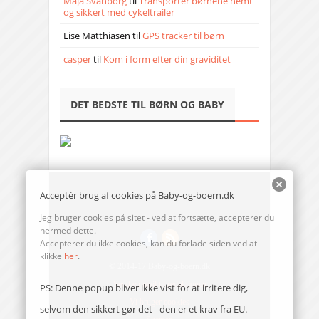
Maja Svanborg
til
Transporter børnene nemt
og sikkert med cykeltrailer
Lise Matthiasen
til
GPS tracker til børn
casper
til
Kom i form efter din graviditet
DET BEDSTE TIL BØRN OG BABY
Acceptér brug af cookies på Baby-og-boern.dk
Jeg bruger cookies på sitet - ved at fortsætte, accepterer du
hermed dette.
Accepterer du ikke cookies, kan du forlade siden ved at
klikke
her
.
© 2014-17 Baby-og-boern.dk
Send en mail til redaktionen
PS: Denne popup bliver ikke vist for at irritere dig,
Vi bruger cookies
selvom den sikkert gør det - den er et krav fra EU.