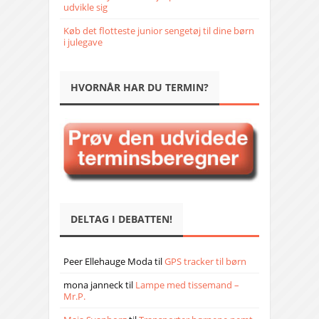
udvikle sig
Køb det flotteste junior sengetøj til dine børn
i julegave
HVORNÅR HAR DU TERMIN?
DELTAG I DEBATTEN!
Peer Ellehauge Moda
til
GPS tracker til børn
mona janneck
til
Lampe med tissemand –
Mr.P.