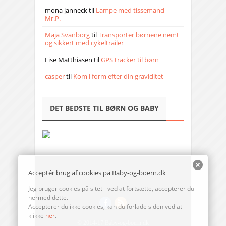
mona janneck
til
Lampe med tissemand –
Mr.P.
Maja Svanborg
til
Transporter børnene nemt
og sikkert med cykeltrailer
Lise Matthiasen
til
GPS tracker til børn
casper
til
Kom i form efter din graviditet
DET BEDSTE TIL BØRN OG BABY
Acceptér brug af cookies på Baby-og-boern.dk
Jeg bruger cookies på sitet - ved at fortsætte, accepterer du
hermed dette.
Accepterer du ikke cookies, kan du forlade siden ved at
klikke
her
.
© 2014-17 Baby-og-boern.dk