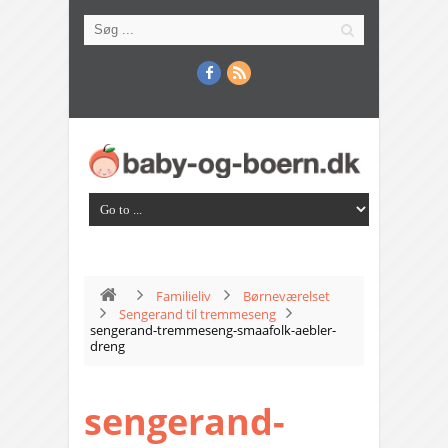
Familieliv
Børneværelset
Sengerand til tremmeseng
sengerand-tremmeseng-smaafolk-aebler-
dreng
sengerand-